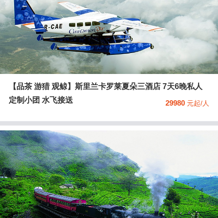
【品茶 游猎 观鲸】斯里兰卡罗莱夏朵三酒店 7天6晚私人
定制小团 水飞接送
29980
元起/人