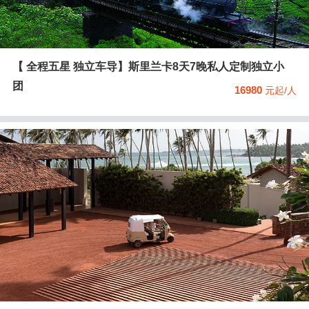
【 全程五星 独立车导】斯里兰卡8天7晚私人定制独立小
团
16980
元起/人