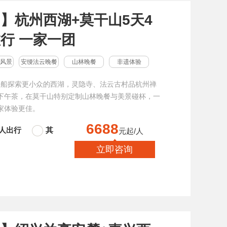
】杭州西湖+莫干山5天4
行 一家一团
风景
安缦法云晚餐
山林晚餐
非遗体验
橹船探索更小众的西湖，灵隐寺、法云古村品杭州禅
宋风下午茶，在莫干山特别定制山林晚餐与美景碰杯，一
3家体验更佳。
6688
6人出行
其
元起/人
立即咨询