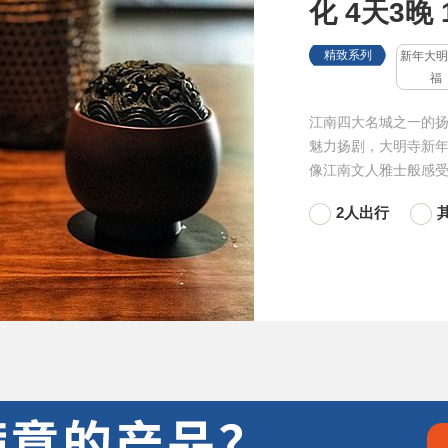
化 4天3晚
精致系列
新年大明
福
江南四大名城之一的扬
魅力扬剧，大明寺新年
像江南文人雅士般感
2人出行