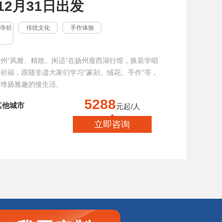
 12月31日出发
寺祈
传统文化
手作体验
州“风雅、精致、闲适”在扬州瘦西湖行馆，换装学唱
祈福，跟随非遗大家们学习“篆刻、绒花、手作”等，
受维扬雅趣的慢生活。
5288
其他城市
元起/人
立即咨询