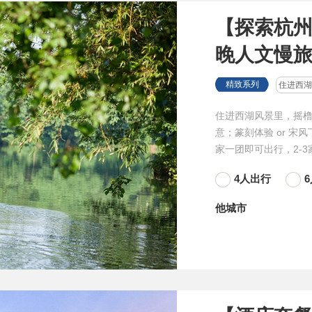
【探索杭州
晚人文慢旅
精致系列
住进西湖
住进西湖风景里，摇
意；篆刻体验 or 
家一团即可出行，2-
4人出行
他城市