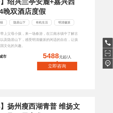
】绍兴兰亭安麓+嘉兴西
天4晚双酒店度假
镇
隐居山下
有机生活
明清徽派
合带上父母小孩，来一场春游，在江南水镇中了解古
，以及隐居山下，感受明清徽派的闲适的自在，让孩
中国文化的兴趣。
5488
城市
元起/人
立即咨询
】扬州瘦西湖青普 维扬文