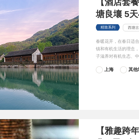
【酒店套餐
塘良壤 5
精致系列
西塘古
春暖花开，在春日适
镇和有机生活的理念
子滋养对有机生态、
上海
其他
【雅趣跨年