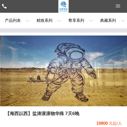
产品列表
精致系列
尊享系列
典藏系列
【海西以西】盐涛滚滚物华殊 7天6晚
10800
元起/人