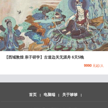
【西域敦煌 亲子研学】古道边关无涯舟 6天5晚
9990
元起/人
首页
电脑端
关于哆哆
|
|
|