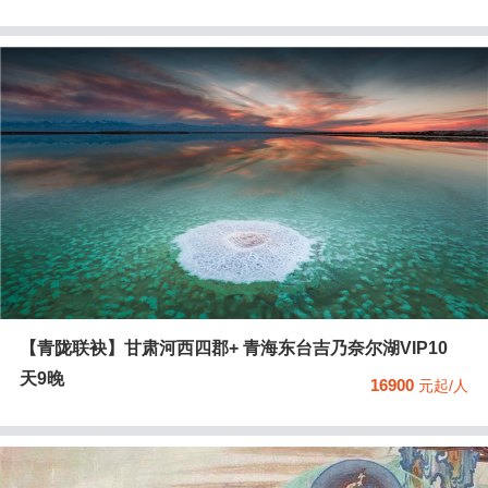
【青陇联袂】甘肃河西四郡+ 青海东台吉乃奈尔湖VIP10
天9晚
16900
元起/人