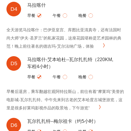
马拉喀什
D4
早餐
午餐
晚餐
全天游览马拉喀什：巴伊亚皇宫、库图比亚清真寺，还有法国时
尚大师“伊夫·圣罗兰”的私家花园，这座花园堪称是艺术园林的典
范！晚上前往著名的德吉玛-艾尔法纳广场，体验
马拉喀什-艾本哈杜--瓦尔扎扎特（220KM,
D5
车程4小时）
早餐
午餐
晚餐
早餐后退房，乘车翻越壮观阿特拉斯山，前往有着“摩莱坞”美誉的
电影城-瓦尔扎扎特。中午先来到古老的艾本哈度古城堡游览，这
里是很多好莱坞影视作品的取景地，下午游览“
瓦尔扎扎特--梅尔祖卡（约5小时）
D6