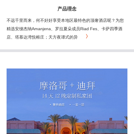
产品理念
不远千里而来，何不好好享受本地区最特色的顶奢酒店呢？为您
精选安缦杰纳Amanjena、罗拉夏朵成员Riad Fes、卡萨四季酒
店、塔慕达湾悦榕庄；天方夜谭式的异