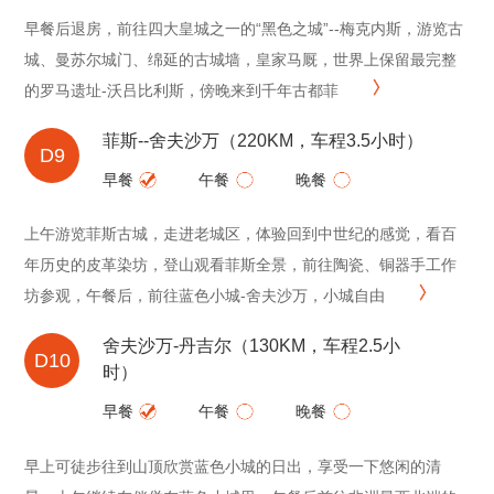
早餐后退房，前往四大皇城之一的“黑色之城”--梅克内斯，游览古
城、曼苏尔城门、绵延的古城墙，皇家马厩，世界上保留最完整
的罗马遗址-沃吕比利斯，傍晚来到千年古都菲
菲斯--舍夫沙万（220KM，车程3.5小时）
D9
早餐
午餐
晚餐
上午游览菲斯古城，走进老城区，体验回到中世纪的感觉，看百
年历史的皮革染坊，登山观看菲斯全景，前往陶瓷、铜器手工作
坊参观，午餐后，前往蓝色小城-舍夫沙万，小城自由
舍夫沙万-丹吉尔（130KM，车程2.5小
D10
时）
早餐
午餐
晚餐
早上可徒步往到山顶欣赏蓝色小城的日出，享受一下悠闲的清