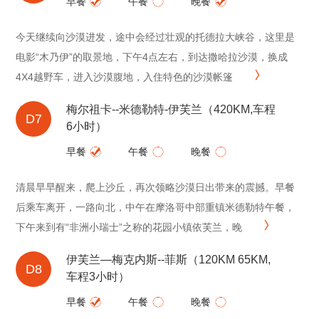
早餐
午餐
晚餐
今天继续向沙漠进发，途中会经过壮观的托德拉大峡谷，这里是
电影“木乃伊”的取景地，下午4点左右，到达撒哈拉沙漠，换成
4X4越野车，进入沙漠腹地，入住特色的沙漠帐篷
梅尔祖卡--米德勒特-伊芙兰（420KM,车程
D7
6小时）
早餐
午餐
晚餐
清晨早早醒来，爬上沙丘，再次领略沙漠日出带来的震撼。早餐
后乘车离开，一路向北，中午在摩洛哥中部重镇米德勒特午餐，
下午来到有“非洲小瑞士”之称的花园小镇依芙兰，晚
伊芙兰—梅克内斯--菲斯（120KM 65KM,
D8
车程3小时）
早餐
午餐
晚餐