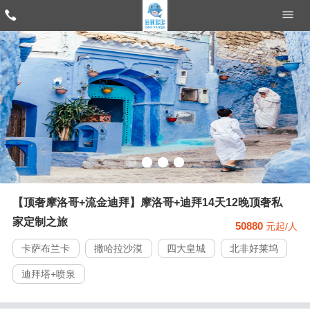
【顶奢摩洛哥+流金迪拜】摩洛哥+迪拜14天12晚顶奢私
家定制之旅
50880
元起/人
卡萨布兰卡
撒哈拉沙漠
四大皇城
北非好莱坞
迪拜塔+喷泉