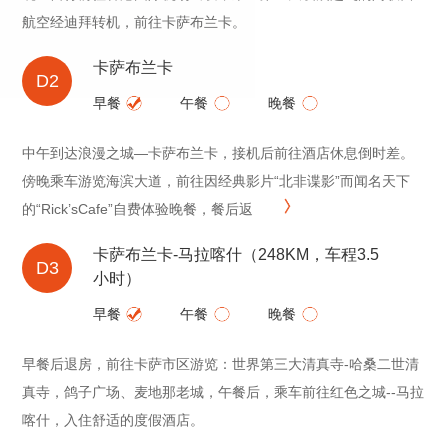
航空经迪拜转机，前往卡萨布兰卡。
卡萨布兰卡
D2
早餐
午餐
晚餐
中午到达浪漫之城—卡萨布兰卡，接机后前往酒店休息倒时差。
傍晚乘车游览海滨大道，前往因经典影片“北非谍影”而闻名天下
的“Rick’sCafe”自费体验晚餐，餐后返
卡萨布兰卡-马拉喀什（248KM，车程3.5
D3
小时）
早餐
午餐
晚餐
早餐后退房，前往卡萨市区游览：世界第三大清真寺-哈桑二世清
真寺，鸽子广场、麦地那老城，午餐后，乘车前往红色之城--马拉
喀什，入住舒适的度假酒店。