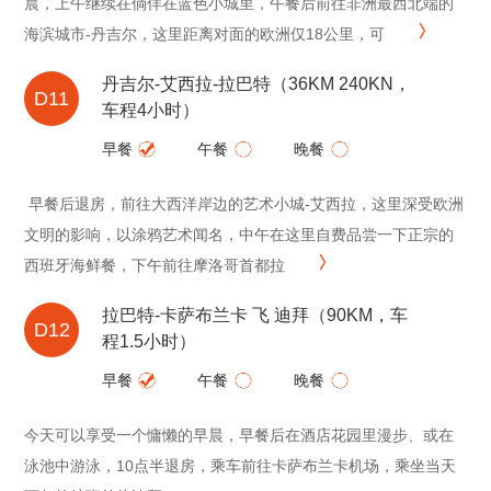
晨，上午继续在倘佯在蓝色小城里，午餐后前往非洲最西北端的
海滨城市-丹吉尔，这里距离对面的欧洲仅18公里，可
丹吉尔-艾西拉-拉巴特（36KM 240KN，
D11
车程4小时）
早餐
午餐
晚餐
早餐后退房，前往大西洋岸边的艺术小城-艾西拉，这里深受欧洲
文明的影响，以涂鸦艺术闻名，中午在这里自费品尝一下正宗的
西班牙海鲜餐，下午前往摩洛哥首都拉
拉巴特-卡萨布兰卡 飞 迪拜（90KM，车
D12
程1.5小时）
早餐
午餐
晚餐
今天可以享受一个慵懒的早晨，早餐后在酒店花园里漫步、或在
泳池中游泳，10点半退房，乘车前往卡萨布兰卡机场，乘坐当天